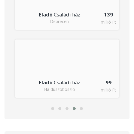
9
Eladó
Családi ház
139
Debrecen
Ft
millió Ft
9
Eladó
Családi ház
99
Hajdúszoboszló
Ft
millió Ft