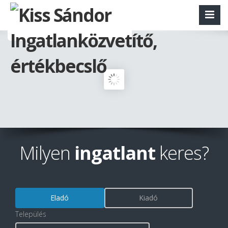
Milyen
ingatlant
keres?
Eladó
Kiadó
Település