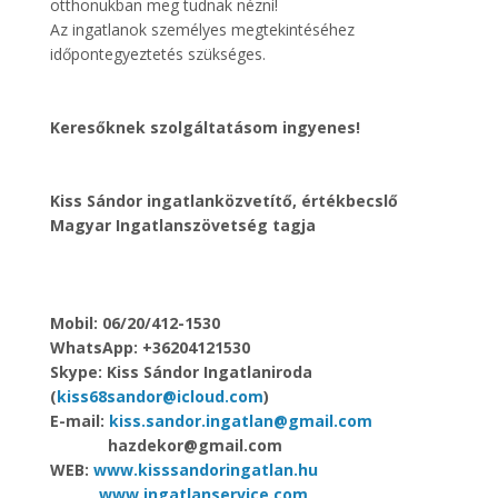
otthonukban meg tudnak nézni!
Az ingatlanok személyes megtekintéséhez
időpontegyeztetés szükséges.
Keresőknek szolgáltatásom ingyenes!
Kiss Sándor ingatlanközvetítő, értékbecslő
Magyar Ingatlanszövetség tagja
Mobil: 06/20/412-1530
WhatsApp: +36204121530
Skype: Kiss Sándor Ingatlaniroda
(
kiss68sandor@icloud.com
)
E-mail:
kiss.sandor.ingatlan@gmail.com
hazdekor@gmail.com
WEB:
www.kisssandoringatlan.hu
www.ingatlanservice.com