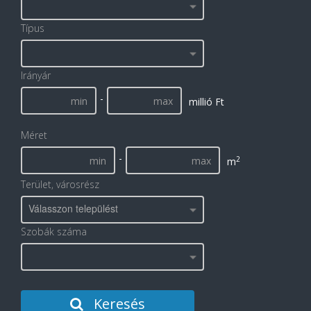
Típus
Irányár
-
millió Ft
Méret
-
2
m
Terület, városrész
Válasszon települést
Szobák száma
Keresés