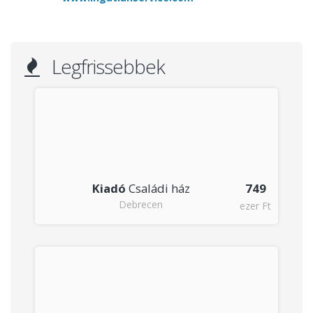
Legfrissebbek
Kiadó
Családi ház
749
Debrecen
Ft
ezer Ft