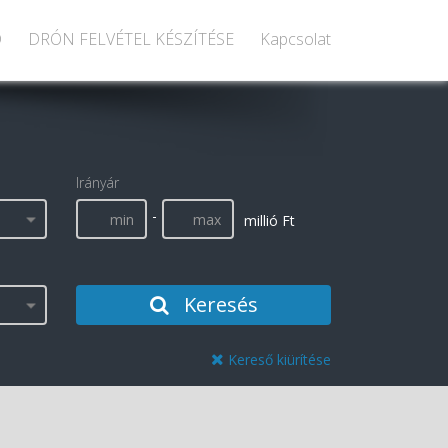
D
DRÓN FELVÉTEL KÉSZÍTÉSE
Kapcsolat
Irányár
-
millió Ft
Keresés
Kereső kiürítése