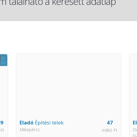
 található a keresett adatlap
99
Eladó
Építési telek
47
E
Mikepércs
D
 Ft
millió Ft
Jó