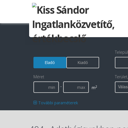
Telepü
Eladó
Kiadó
Méret
Terület
-
Válas
2
m
További paraméterek