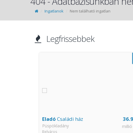
404 - Adatbázisunkban nem
Ingatlanok
Nem található ingatlan
Legfrissebbek
44.5
Eladó
Családi ház
36.
Püspökladány
millió Ft
millió
Belváros