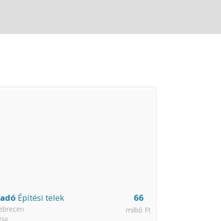
ladó
Építési telek
66
Eladó
Csalá
ebrecen
Debrecen
millió Ft
zsa
Kincseshegy