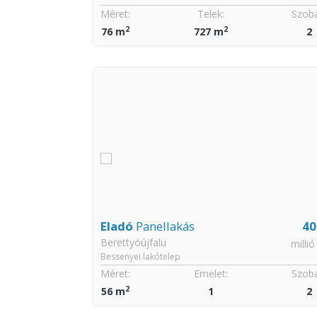
Szobák:
Méret:
Telek:
Szobá
2
2
1 + 1
76 m
727 m
2
5
Eladó
Panellakás
40
Berettyóújfalu
millió Ft
millió
Bessenyei lakótelep
Méret:
Emelet:
Szobá
2
56 m
1
2