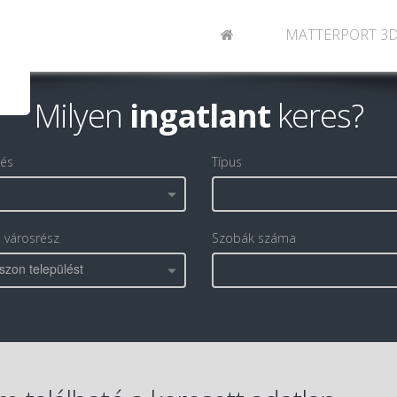
MATTERPORT 3
Milyen
ingatlant
keres?
lés
Típus
, városrész
Szobák száma
szon települést