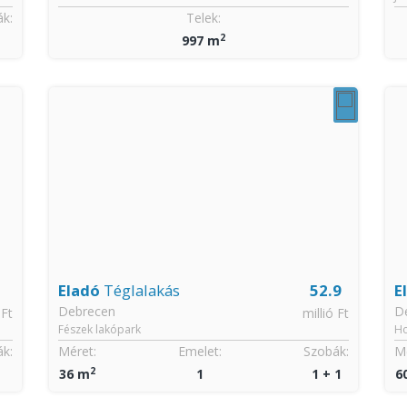
k:
Telek:
2
997 m
Eladó
Téglalakás
52.9
E
Debrecen
D
 Ft
millió Ft
Fészek lakópark
H
k:
Méret:
Emelet:
Szobák:
Mé
2
36 m
1
1 + 1
6