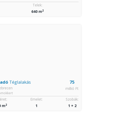
Telek:
Méret:
2
2
640 m
96 m
ladó
Téglalakás
75
Eladó
Építés
ebrecen
Debrecen
millió Ft
omokkert
Pallag
ret:
Emelet:
Szobák:
2
0 m
1
1 + 2