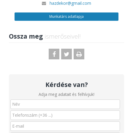
hazdekor@gmail.com
Munkatárs adatlapja
Ossza meg
ismerőseivel!
Kérdése van?
Adja meg adatait és felhívjuk!