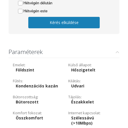
Hétvégén délután
Hétvégén este
Kérés elküldése
Paraméterek
Emelet:
Külső állapot:
Földszint
Hőszigetelt
Fűtés:
Kilátás:
Kondenzációs kazán
Udvari
Bútorozottság:
Tájolás:
Bútorozott
Északkelet
Komfort fokozat:
Internet kapcsolat:
Összkomfort
Szélessávú
(>10Mbps)