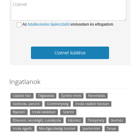
Az
Adatkezelési tájékoztatót
elolvastam és elfogadom.
Üzenet küldése
Ingatlanok
Családi ház
Téglalakás
Építési telek
Panellakás
Szálloda, panzió
Üzlethelyiség
Iroda családi házban
Nyaraló
Iroda lakásban
Szántó
Étterem, vendéglő, cukrászda
Házrész
Telephely
Ikerház
Iroda egyéb
Mezőgazdasági terület
Iparterület
Tanya