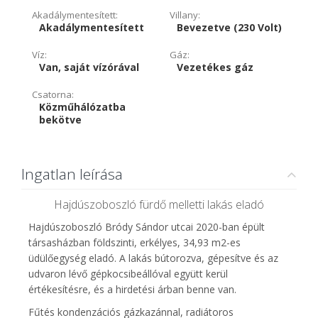
Akadálymentesített:
Villany:
Akadálymentesített
Bevezetve (230 Volt)
Víz:
Gáz:
Van, saját vízórával
Vezetékes gáz
Csatorna:
Közműhálózatba
bekötve
Ingatlan leírása
Hajdúszoboszló fürdő melletti lakás eladó
Hajdúszoboszló Bródy Sándor utcai 2020-ban épült
társasházban földszinti, erkélyes, 34,93 m2-es
üdülőegység eladó. A lakás bútorozva, gépesítve és az
udvaron lévő gépkocsibeállóval együtt kerül
értékesítésre, és a hirdetési árban benne van.
Fűtés kondenzációs gázkazánnal, radiátoros