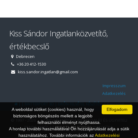
Kiss Sándor Ingatlanközvetítő,
értékbecslő
Debrecen
+36 20 412-1530
kiss.sandor.ingatlan@gmail.com
Impresszum
Adatkezelés
|
|
|
|
MATTERPORT 3D
DRÓN FELVÉTEL KÉSZÍTÉSE
Kapcsolat
A weboldal sütiket (cookies) használ, hogy
Elfogadom
biztonságos böngészés mellett a legjobb
© 1997 - 2026 AZ INGATLANIRODA WEBOLDALÁT ÉS ÜGYVITELI
felhasználói élményt nyújthassa.
RENDSZERÉT AZ
INGATLAN
FORRÁS
BIZTOSÍTJA.
A honlap további használatával Ön hozzájárulását adja a sütik
használatához. További információk az
Adatkezelési