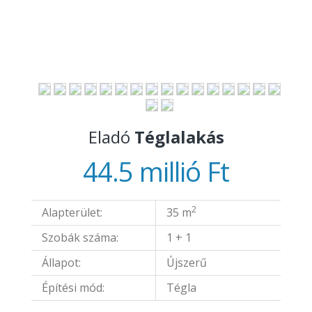
Eladó
Téglalakás
44.5 millió Ft
2
Alapterület:
35 m
Szobák száma:
1 + 1
Állapot:
Újszerű
Építési mód:
Tégla